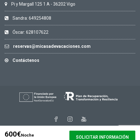
Pi y Margall 125 1 A - 36202 Vigo
Sandra: 649254808
Óscar: 628107622
reservas@micasadevacaciones.com
Contáctenos
600€
Noche
SOLICITAR INFORMACIÓN