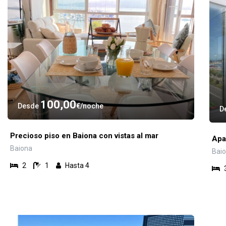
100,00
Desde
€
noche
D
Precioso piso en Baiona con vistas al mar
Apa
Baiona
Bai
2
1
Hasta 4