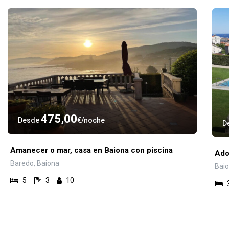
475,00
Desde
€
noche
D
Amanecer o mar, casa en Baiona con piscina
Ado
Baredo, Baiona
Bai
5
3
10