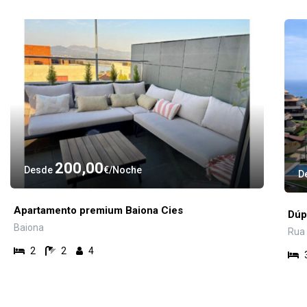
200,00
Desde
€
Noche
D
Apartamento premium Baiona Cies
Dúp
Baiona
Rua 
2
2
4