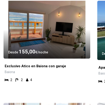
155,00
Desde
€
noche
D
Exclusivo Atico en Baiona con garaje
Apa
Baiona
Bai
2
2
4