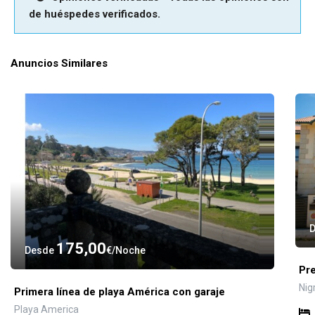
de huéspedes verificados.
Anuncios Similares
175,00
Desde
€
Noche
Pr
Nig
Primera línea de playa América con garaje
Playa America