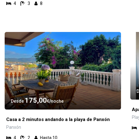
4
3
8
175,00
Desde
€
noche
Ap
Pla
Casa a 2 minutos andando a la playa de Panxón
Panxón
4
2
Hasta 10