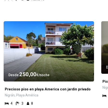
250,00
Desde
€
noche
Pis
Nig
Precioso piso en playa America con jardin privado
Nigrán, Playa América
4
3
8