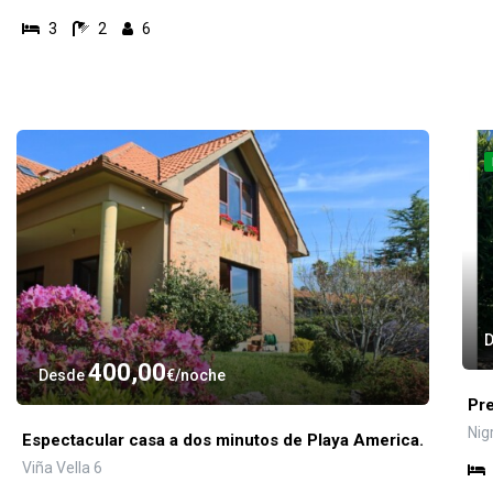
3
2
6
400,00
Desde
€
noche
Pre
Nig
Espectacular casa a dos minutos de Playa America.
Viña Vella 6