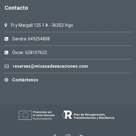
Contacto
Pi y Margall 125 1 A - 36202 Vigo
Sandra: 649254808
Óscar: 628107622
reservas@micasadevacaciones.com
Contáctenos