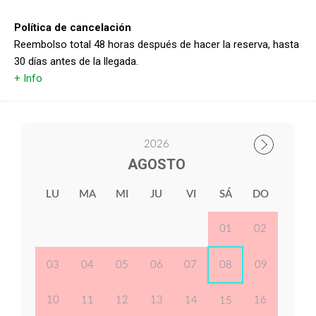
Política de cancelación
Reembolso total 48 horas después de hacer la reserva, hasta
30 días antes de la llegada.
+ Info
2026
AGOSTO
LU
MA
MI
JU
VI
SÁ
DO
01
02
03
04
05
06
07
08
09
10
11
12
13
14
16
15