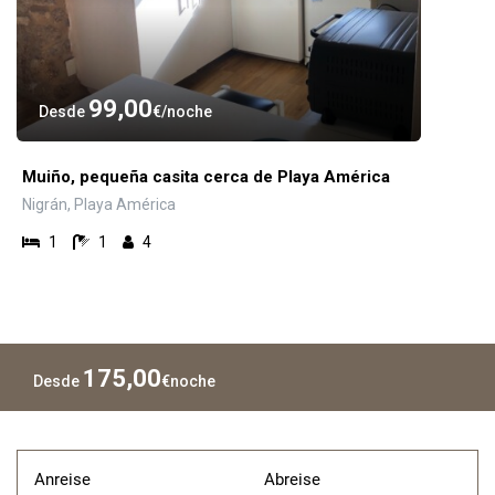
99,00
Desde
€
noche
Muiño, pequeña casita cerca de Playa América
Nigrán, Playa América
1
1
4
175,00
Desde
€
noche