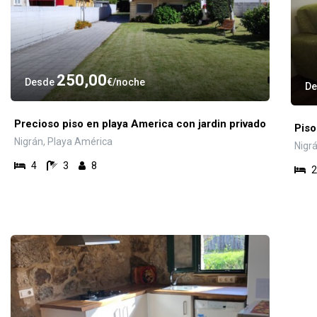
250,00
Desde
€
noche
D
Precioso piso en playa America con jardin privado
Piso
Nigrán, Playa América
Nigr
4
3
8
2