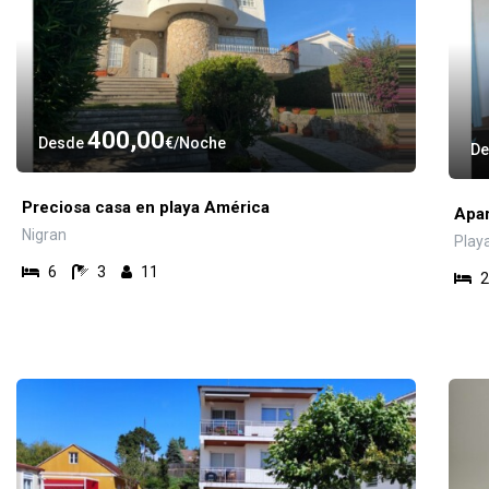
400,00
Desde
€
Noche
D
Preciosa casa en playa América
Apar
Nigran
Play
6
3
11
2