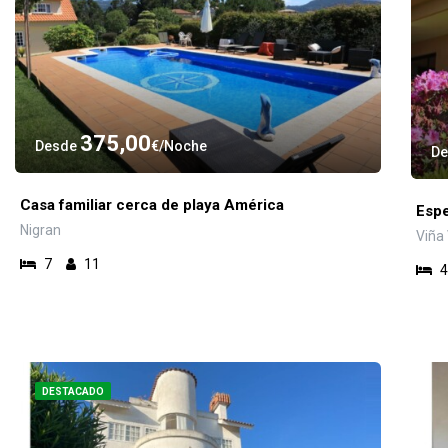
375,00
Desde
€
Noche
D
Casa familiar cerca de playa América
Espe
Nigran
Viña 
7
11
4
DESTACADO