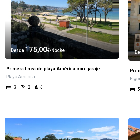
175,00
Desde
€
Noche
D
Primera línea de playa América con garaje
Prec
Playa America
Nigr
3
2
6
5