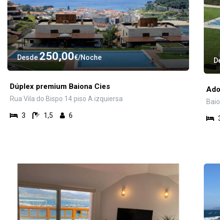
250,00
Desde
€
Noche
D
Dúplex premium Baiona Cies
Ado
Rua Vila do Bispo 14 piso A izquiersa
Bai
3
1,5
6