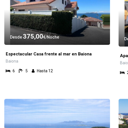
375,00
Desde
€
Noche
D
Espectacular Casa frente al mar en Baiona
Apa
Baiona
Bai
6
5
Hasta 12