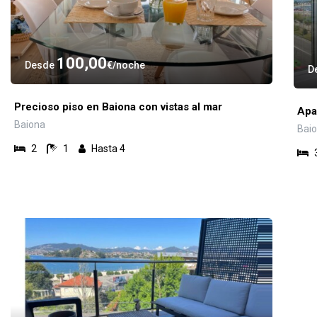
100,00
Desde
€
noche
D
Precioso piso en Baiona con vistas al mar
Apa
Baiona
Bai
2
1
Hasta 4