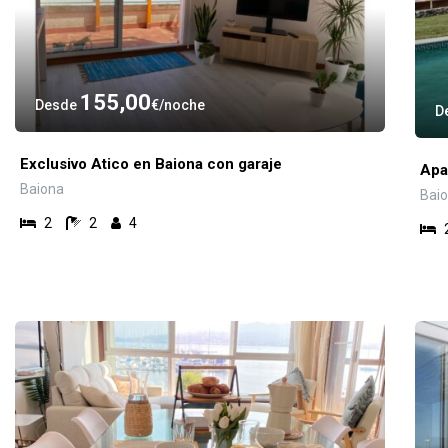
155,00
Desde
€
noche
D
Exclusivo Atico en Baiona con garaje
Apa
Baiona
Bai
2
2
4