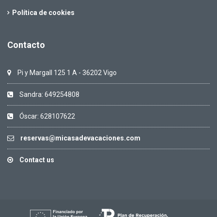
Política de cookies
Contacto
Pi y Margall 125 1 A - 36202 Vigo
Sandra: 649254808
Óscar: 628107622
reservas@micasadevacaciones.com
Contact us