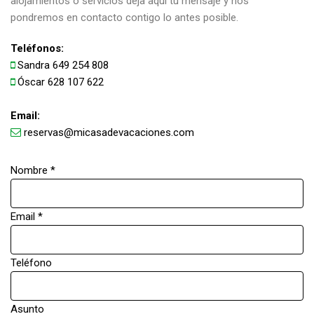
alojamientos o servicios deja aquí tu mensaje y nos
pondremos en contacto contigo lo antes posible.
Teléfonos:
Sandra
649 254 808
Óscar
628 107 622
Email:
reservas@micasadevacaciones.com
Nombre *
Email *
Teléfono
Asunto