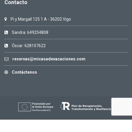
Contacto
Pi y Margall 125 1 A - 36202 Vigo
Sandra: 649254808
Óscar: 628107622
reservas@micasadevacaciones.com
Contáctenos