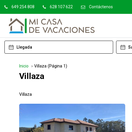
649 254 808
628 107 622
Contáctenos
(Página 1)
Inicio
Villaza
Villaza
Villaza