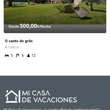
300,00
Desde
€
Noche
O canto do grilo
A Cañiza
5
6
12
Mi Casa de Vacaciones, es el sitio Web de confianza donde