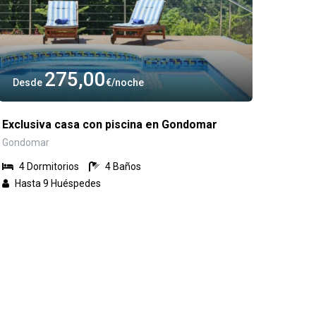
275,00
Desde
€
noche
Exclusiva casa con piscina en Gondomar
Gondomar
4
Dormitorios
4
Baños
Hasta 9
Huéspedes