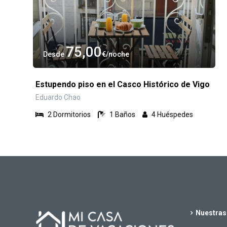
75,00
Desde
€
noche
Estupendo piso en el Casco Histórico de Vigo
Eduardo Chao
2
Dormitorios
1
Baños
4
Huéspedes
Nuestras