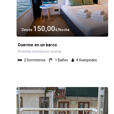
150,00
Desde
€
Noche
Duerme en un barco
Avenida concepcion arenal
2
Dormitorios
1
Baños
4
Huéspedes