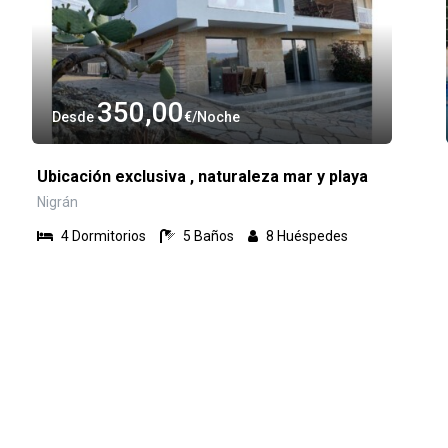
350,00
Desde
€
Noche
Ubicación exclusiva , naturaleza mar y playa
Nigrán
4
Dormitorios
5
Baños
8
Huéspedes